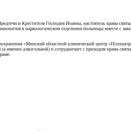
, Предтечи и Крестителя Господня Иоанна, настоятель храма свя
винопития в наркологическом отделении больницы вместе с за
воохранения «Минский областной клинический центр «Психиатр
а именно алкогольной) и сотрудничает с приходом храма святых
раме.