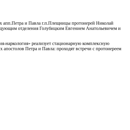
тых апп.Петра и Павла г.п.Плещницы протоиерей Николай
ведующим отделения Голубицким Евгением Анатольевичем и
ия-наркология» реализует стационарную комплексную
 апостолов Петра и Павла: проходят встречи с протоиереем